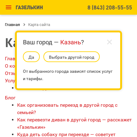

8 (843) 208-55-55
Главная

Карта сайта
Карта сайта
Ваш город —
Казань
?
Да
Выбрать другой город
Главная
О компании
От выбранного города зависят список услуг
Отзывы
и тарифы.
Услуги
Упаковка грузов
Блог
Как организовать переезд в другой город c
семьей?
Как перевезти диван в другой город — расскажет
«Газелькин»
Куда деть собаку при переезде — советует