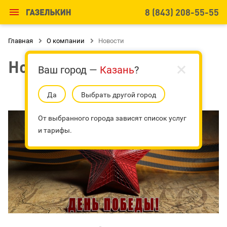

8 (843) 208-55-55
Главная

О компании

Новости
Новости
Ваш город —
Казань
?
Да
Выбрать другой город
От выбранного города зависят список услуг
и тарифы.