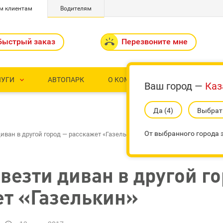
м клиентам
Водителям
Быстрый заказ

Перезвоните мне
ЛУГИ
АВТОПАРК
О КОМПАНИИ
КОНТАКТ


Ваш город —
Каз
Да (3)
Выбрать
От выбранного города з
иван в другой город — расскажет «Газелькин»
везти диван в другой г
ет «Газелькин»