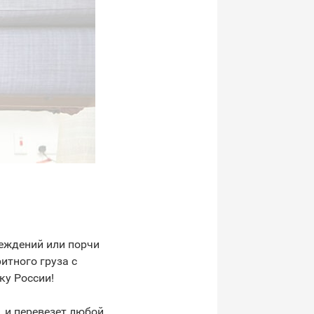
реждений или порчи
итного груза с
ку России!
, и перевезет любой