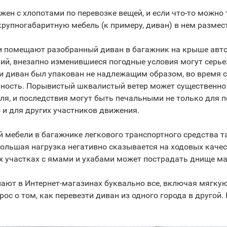
жен с хлопотами по перевозке вещей, и если что-то можно
крупногабаритную мебель (к примеру, диван) в нем размес
 помещают разобранный диван в багажник на крыше авто
ний, внезапно изменившиеся погодные условия могут серь
ли диван был упакован не надлежащим образом, во время с
дность. Порывистый шквалистый ветер может существенно
ля, и последствия могут быть печальными не только для 
 и для других участников движения.
 мебели в багажнике легкового транспортного средства т
ольшая нагрузка негативно сказывается на ходовых качес
 участках с ямами и ухабами может пострадать днище м
ают в Интернет-магазинах буквально все, включая мягкую
рос о том, как перевезти диван из одного города в другой.