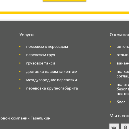
Услуги
О компа
поможем с переездом
автоп
перевезем груз
отзыв
грузовое такси
вакан
доставка вашим клиентам
польз
согла
междугородние перевозки
полит
перевозка крупногабарита
безоп
плате
блог
Мы в соц
зовой компании Газелькин.