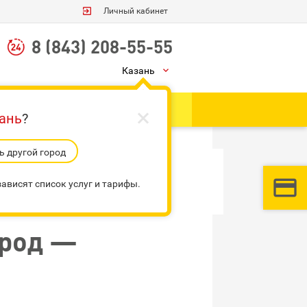

Личный кабинет
8 (843) 208-55-55
Казань


Ы
Доп. услуги
ань
?
 другой город

ависят список услуг и тарифы.
ород —