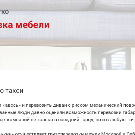
гко
зка мебели
го такси
а «авось» и перевозить диван с риском механический пов
ованные люди давно оценили возможность перевозки габар
 компаний не только в соседний город, но и в любую точ
лькин» осуществляет грузоперевозки между Москвой и Спб