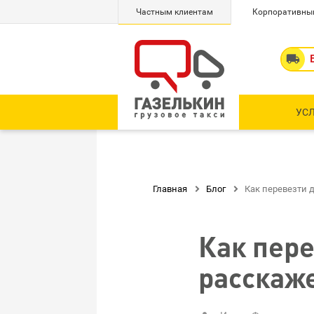
Частным клиентам
Корпоративны

УС
Главная

Блог

Как перевезти д
Как пере
расскаж