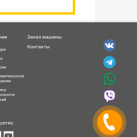
нии
Заказ машины
Контакты
арк
ы
сии
овательское
шение
ика
асности
жей
сетях: